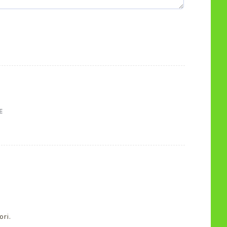
E
ori.