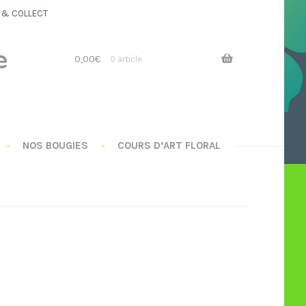
K & COLLECT
Aller
Aller
à
au
e
la
contenu
0,00
€
0 article
navigation
NOS BOUGIES
COURS D’ART FLORAL