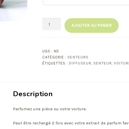
quantité
AJOUTER AU PANIER
de
Diffuseur
à
suspendre
UGS :
ND
CATÉGORIE :
SENTEURS
ÉTIQUETTES :
DIFFUSEUR
,
SENTEUR
,
VOITUR
Description
Parfumez une pièce ou votre voiture.
Peut être rechargé 2 fois avec votre extrait de parfum fav