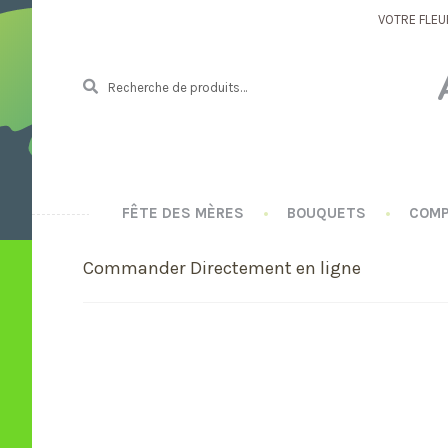
VOTRE FLEU
Recherche
R
pour :
E
C
H
E
R
C
FÊTE DES MÈRES
BOUQUETS
COMP
H
E
Commander Directement en ligne