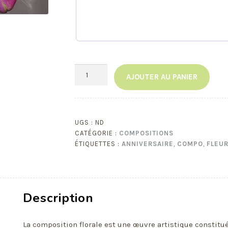
quantité
AJOUTER AU PANIER
de
Composition
Travaillée
UGS :
ND
CATÉGORIE :
COMPOSITIONS
ÉTIQUETTES :
ANNIVERSAIRE
,
COMPO
,
FLEU
Description
La composition florale est une œuvre artistique constitu