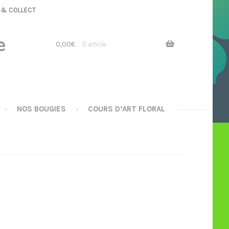
K & COLLECT
Aller
Aller
à
au
e
la
contenu
0,00
€
0 article
navigation
NOS BOUGIES
COURS D’ART FLORAL