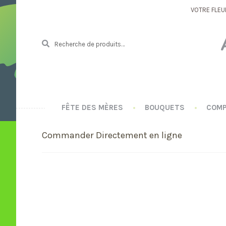
VOTRE FLEU
Recherche
R
pour :
E
C
H
E
R
C
FÊTE DES MÈRES
BOUQUETS
COMP
H
E
Commander Directement en ligne