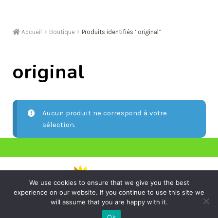
Plantes
Roses éternelles
Accueil
Boutique
Produits identifiés “original”
Deuil
original
Nos bougies
Cours d’art floral
Aucun produit ne correspond à votre
sélection.
We use cookies to ensure that we give you the best
experience on our website. If you continue to use this site we
will assume that you are happy with it.
Politique de confidentialité
|
Conditions générales de vente
Ok