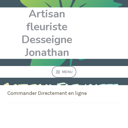
Artisan
Aller
Aller
à
au
fleuriste
la
contenu
navigation
Desseigne
Jonathan
MENU
Fête des mères
Commander Directement en ligne
Bouquets
Composition