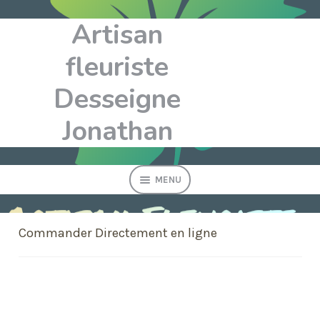
Artisan
Aller
Aller
à
au
fleuriste
la
contenu
navigation
Desseigne
Jonathan
MENU
Fête des mères
Commander Directement en ligne
Bouquets
Composition