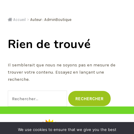
Plantes
Roses éternelles
Accueil
Auteur : AdminBoutique
Deuil
Rien de trouvé
Nos bougies
Cours d’art floral
Il semblerait que nous ne soyons pas en mesure de
trouver votre contenu. Essayez en lançant une
recherche.
Rechercher :
We use cookies to ensure that we give you the best